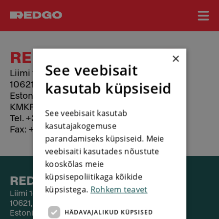
REDGO ESTONIA OÜ
×
See veebisait
Liimi 1c
kasutab küpsiseid
10621, Tallinn
Estonia
KMKR (VAT):EE100060474
See veebisait kasutab
Tel. +372 6979179
kasutajakogemuse
Fax: +372 6979110
parandamiseks küpsiseid. Meie
veebisaiti kasutades nõustute
kooskõlas meie
küpsisepoliitikaga kõikide
REDGO ESTONIA OÜ
küpsistega.
Rohkem teavet
Liimi 1c
10621, Tallinn
HÄDAVAJALIKUD KÜPSISED
Estonia