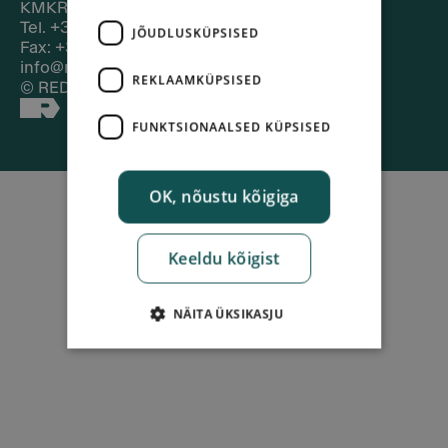
KMKR (VAT):EE100060474
Tel. +372 6979179
JÕUDLUSKÜPSISED
Fax: +372 6979110
info@redgo.ee​​
REKLAAMKÜPSISED
© REDGO Estonia OÜ
FUNKTSIONAALSED KÜPSISED
OK, nõustu kõigiga
Keeldu kõigist
NÄITA ÜKSIKASJU